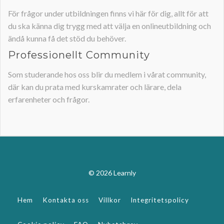
För frågor under utbildningen finns vi här för dig, allt för att
du ska känna dig trygg med att välja en onlineutbildning och
ändå kunna få det stöd du behöver.
Professionellt Community
Som studerande hos oss blir du medlem i vårat community,
där kan du prata med kurskamrater och lärare, dela
erfarenheter och frågor.
© 2026 Learnly
Hem
Kontakta oss
Villkor
Integritetspolicy