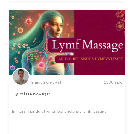
Emma Bergqvist
1300
SEK
Lymfmassage
En kurs i hur du utför en behandlande lymfmassage