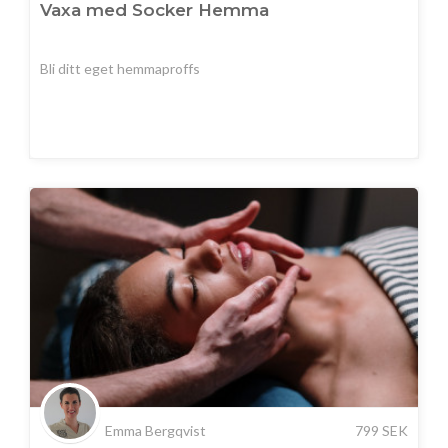
Vaxa med Socker Hemma
Bli ditt eget hemmaproffs
Emma Bergqvist
799
SEK