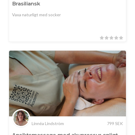
Brasiliansk
Vaxa naturligt med socker
Linnéa Lindström
799
SEK
Ansiktsmassage med akupressur enligt